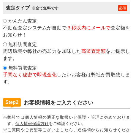
査定タイプ
※全て無料です
かんたん査定
不動産査定システムが自動で
３秒以内にメールで
査定額を
お知らせ！
無料訪問査定
周辺環境や弊社の売却力を加味した
高値査定額
をご提示し
ます。
無料買取査定
手間なく秘密で即現金化
したいお客様は弊社が買取致しま
す。
Step2
お客様情報をご入力ください
※弊社では個人情報の適正な取扱いと保護・管理に努めておりま
す。
個人情報保護方針
をご確認ください。
※ご質問やご要望等ございましたら、通信欄からお知らせくださ