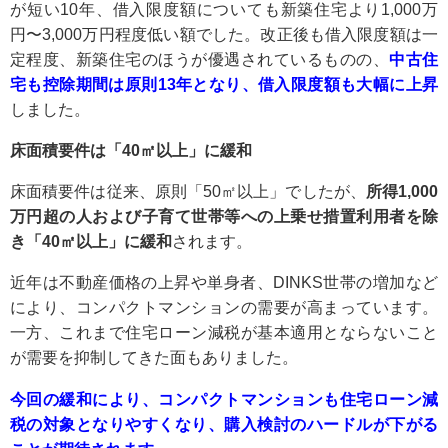
が短い10年、借入限度額についても新築住宅より1,000万
円〜3,000万円程度低い額でした。改正後も借入限度額は一
定程度、新築住宅のほうが優遇されているものの、
中古住
宅も
控除期間は原則13年となり、
借入限度額も大幅に上昇
しました。
床面積要件は「40㎡以上」に緩和
床面積要件は従来、原則「50㎡以上」でしたが、
所得1,000
万円超の人および子育て世帯等への上乗せ措置利用者を除
き「40㎡以上」に緩和
されます。
近年は不動産価格の上昇や単身者、DINKS世帯の増加など
により、コンパクトマンションの需要が高まっています。
一方、これまで住宅ローン減税が基本適用とならないこと
が需要を抑制してきた面もありました。
今回の緩和により、コンパクトマンションも住宅ローン減
税の対象となりやすくなり、購入検討のハードルが下がる